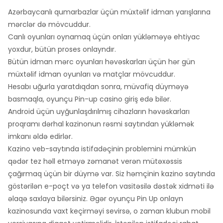
Azərbaycanlı qumarbazlar üçün müxtəlif idman yarışlarına
mərclər də mövcuddur.
Canlı oyunları oynamaq üçün onları yükləməyə ehtiyac
yoxdur, bütün proses onlayndır.
Bütün idman mərc oyunları həvəskarları üçün hər gün
müxtəlif idman oyunları və matçlar mövcuddur.
Hesabı uğurla yaratdıqdan sonra, müvafiq düyməyə
basmaqla, oyunçu Pin-up casino giriş edə bilər.
Android üçün uyğunlaşdırılmış cihazların həvəskarları
proqramı dərhal kazinonun rəsmi saytından yükləmək
imkanı əldə edirlər.
Kazino veb-saytında istifadəçinin problemini mümkün
qədər tez həll etməyə zəmanət verən mütəxəssis
çağırmaq üçün bir düymə var. Siz həmçinin kazino saytında
göstərilən e-poçt və ya telefon vasitəsilə dəstək xidməti ilə
əlaqə saxlaya bilərsiniz. Əgər oyunçu Pin Up onlayn
kazinosunda vaxt keçirməyi sevirsə, o zaman klubun mobil