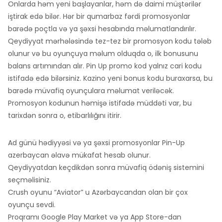
Onlarda həm yeni başlayanlar, həm də daimi müştərilər
iştirak edə bilər. Hər bir qumarbaz fərdi promosyonlar
barədə poçtla və ya şəxsi hesabında məlumatlandırılır.
Qeydiyyat mərhələsində tez-tez bir promosyon kodu tələb
olunur və bu oyunçuya məlum olduqda o, ilk bonusunu
balans artımından alır. Pin Up promo kod yalnız cari kodu
istifadə edə bilərsiniz. Kazino yeni bonus kodu buraxarsa, bu
barədə müvafiq oyunçulara məlumat veriləcək.
Promosyon kodunun həmişə istifadə müddəti var, bu
tarixdən sonra o, etibarlılığını itirir.
Ad günü hədiyyəsi və ya şəxsi promosyonlar Pin-Up
azerbaycan əlavə mükafat hesab olunur.
Qeydiyyatdan keçdikdən sonra müvafiq ödəniş sistemini
seçməlisiniz.
Crush oyunu “Aviator” u Azərbaycandan olan bir çox
oyunçu sevdi.
Proqramı Google Play Market və ya App Store-dan