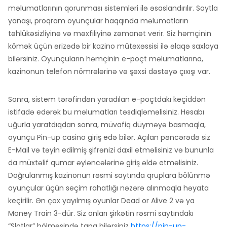
məlumatlarının qorunması sistemləri ilə əsaslandırılır. Saytla
yanaşı, proqram oyunçular haqqında məlumatların
təhlükəsizliyinə və məxfiliyinə zəmanət verir. Siz həmçinin
kömək üçün ərizədə bir kazino mütəxəssisi ilə əlaqə saxlaya
bilərsiniz. Oyunçuların həmçinin e-poçt məlumatlarına,
kazinonun telefon nömrələrinə və şəxsi dəstəyə çıxışı var.
Sonra, sistem tərəfindən yaradılan e-poçtdakı keçiddən
istifadə edərək bu məlumatları təsdiqləməlisiniz. Hesabı
uğurla yaratdıqdan sonra, müvafiq düyməyə basmaqla,
oyunçu Pin-up casino giriş edə bilər. Açılan pəncərədə siz
E-Mail və təyin edilmiş şifrənizi daxil etməlisiniz və bununla
da müxtəlif qumar əyləncələrinə giriş əldə etməlisiniz.
Doğrulanmış kazinonun rəsmi saytında qruplara bölünmə
oyunçular üçün seçim rahatlığı nəzərə alınmaqla həyata
keçirilir. Ən çox yayılmış oyunlar Dead or Alive 2 və ya
Money Train 3-dür. Siz onları şirkətin rəsmi saytındakı
“Slotlar” bölməsində tapa bilərsiniz
https://pin-up-