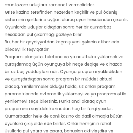
müntəzəm uduşlara zəmanət verməlidirlər.
Ərizə kazino tərəfindən nəzərdən keçirilir və pul ödəniş
sisteminin şərtlərinə uyğun olaraq oyun hesabından çıxarılır.
Oyunlarda uduşlar aldıqdan sonra hər bir qumarbaz
hesabdan pul çıxarmağı gözləyə bilər.
Bu, hər bir qeydiyyatdan keçmiş yeni gələnin etibar edə
biləcəyi ilk təşviqatdır.
Proqramı planşetə, telefona və ya noutbuka yükləmək və
quraşdırmaq üçün oyunçuya bir neçə dəqiqə və cihazda
bir az boş yaddaş lazımdır. Oyunçu proqramı yüklədikdən
və quraşdırdıqdan sonra proqram bir müddət aktual
olacaq. Yenilənmələr olduğu halda, siz onları proqram
parametrlərində avtomatik yükləməyi və ya proqramı əl ilə
yeniləməyi seçə bilərsiniz. Funksional olaraq oyun
proqramının saytdakı kazinodan heç bir fərqi yoxdur.
Qumarbazlar hələ də canlı kazino da daxil olmaqla bütün
oyunlara çıxış əldə edə bilirlər. Onlar həmçinin rahat
üsullarla pul yatıra və çıxara, bonusları aktivləşdirə və