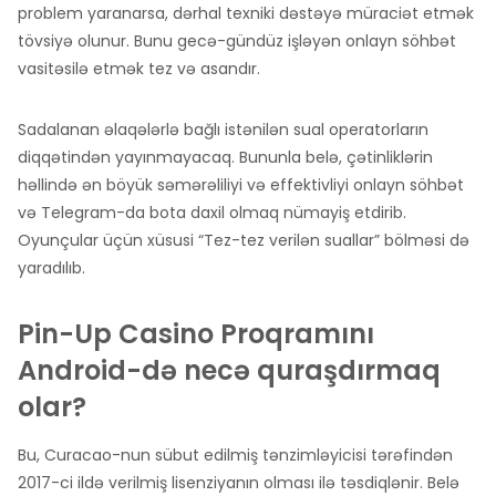
problem yaranarsa, dərhal texniki dəstəyə müraciət etmək
tövsiyə olunur. Bunu gecə-gündüz işləyən onlayn söhbət
vasitəsilə etmək tez və asandır.
Sadalanan əlaqələrlə bağlı istənilən sual operatorların
diqqətindən yayınmayacaq. Bununla belə, çətinliklərin
həllində ən böyük səmərəliliyi və effektivliyi onlayn söhbət
və Telegram-da bota daxil olmaq nümayiş etdirib.
Oyunçular üçün xüsusi “Tez-tez verilən suallar” bölməsi də
yaradılıb.
Pin-Up Casino Proqramını
Android-də necə quraşdırmaq
olar?
Bu, Curacao-nun sübut edilmiş tənzimləyicisi tərəfindən
2017-ci ildə verilmiş lisenziyanın olması ilə təsdiqlənir. Belə