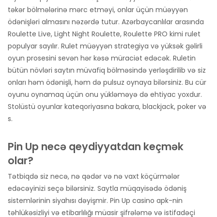
təkər bölmələrinə mərc etməyi, onlar üçün müəyyən
ödənişləri almasını nəzərdə tutur. Azərbaycanlılar arasında
Roulette Live, Light Night Roulette, Roulette PRO kimi rulet
populyar sayılır. Rulet müəyyən strategiya və yüksək gəlirli
oyun prosesini sevən hər kəsə müraciət edəcək. Ruletin
bütün növləri saytın müvafiq bölməsində yerləşdirilib və siz
onları həm ödənişli, həm də pulsuz oynaya bilərsiniz. Bu cür
oyunu oynamaq üçün onu yükləməyə də ehtiyac yoxdur.
Stolüstü oyunlar kateqoriyasına bakara, blackjack, poker və
s.
Pin Up necə qeydiyyatdan keçmək
olar?
Tətbiqdə siz necə, nə qədər və nə vaxt köçürmələr
edəcəyinizi seçə bilərsiniz. Saytla müqayisədə ödəniş
sistemlərinin siyahısı dəyişmir. Pin Up casino apk-nin
təhlükəsizliyi və etibarlılığı müasir şifrələmə və istifadəçi