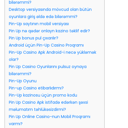
bilərəmmi?
Desktop versiyasında mövcud olan bütün
oyunlara giriş əldə edə bilərəmmi?
Pin-Up saytının mobil versiyası
Pin Up nə qədər onlayn kazino təklif edir?
Pin Up bonus pul çıxarılır?
Android üçün Pin-Up Casino Proqramı
Pin-Up Casino Apk Android-i necə yükləmək
olar?
Pin Up Casino Oyunlarını pulsuz oynaya
bilərəmmi?
Pin-Up Oyunu
Pin-up Casino etibarlıdırmı?
Pin-Up kazinosu üçün promo kodu
Pin Up Casino Apk istifadə edərkən şəxsi
məlumatım təhlükəsizdirmi?
Pin Up Online Casino-nun Mobil Proqramı
varmı?