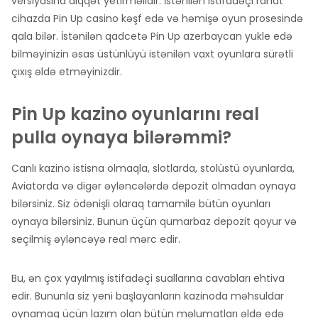
versiyasına diqqət yetirməlidir. İstənilən istifadəçi rahat
cihazda Pin Up casino kəşf edə və həmişə oyun prosesində
qala bilər. İstənilən qadcetə Pin Up azerbaycan yukle edə
bilməyinizin əsas üstünlüyü istənilən vaxt oyunlara sürətli
çıxış əldə etməyinizdir.
Pin Up kazino oyunlarını real
pulla oynaya bilərəmmi?
Canlı kazino istisna olmaqla, slotlarda, stolüstü oyunlarda,
Aviatorda və digər əyləncələrdə depozit olmadan oynaya
bilərsiniz. Siz ödənişli olaraq tamamilə bütün oyunları
oynaya bilərsiniz. Bunun üçün qumarbaz depozit qoyur və
seçilmiş əyləncəyə real mərc edir.
Bu, ən çox yayılmış istifadəçi suallarına cavabları ehtiva
edir. Bununla siz yeni başlayanların kazinoda məhsuldar
oynamaq üçün lazım olan bütün məlumatları əldə edə