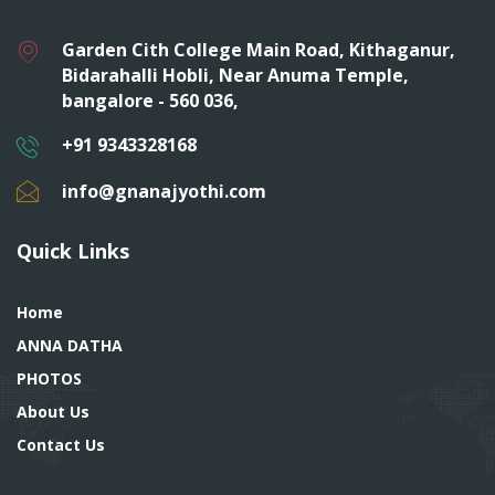
Garden Cith College Main Road, Kithaganur,
Bidarahalli Hobli, Near Anuma Temple,
bangalore - 560 036,
+91 9343328168
info@gnanajyothi.com
Quick Links
Home
ANNA DATHA
PHOTOS
About Us
Contact Us