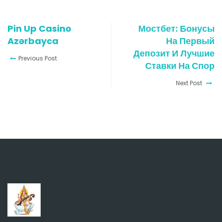
Pin Up Casino
Мостбет: Бонусы
Azərbayca
На Первый
Депозит И Лучшие
Previous Post
Ставки На Спор
Next Post