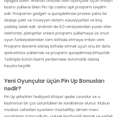
aşağıya baxın. Android cihazları olan oyunçular üçün onlayn
kazino yüklənə bilən Pin-Up casino apk proqramı təqdim
edir. Proqramın gadget-a quraşdırılması prosesi yalnız bir
dəqiqə çəkir və müəyyən sistem xüsusiyyətləri və boş
yaddaş tələb edir. Android-də 6.0 versiyasından yuxarı olan
telefonlar, planşetlər onlara proqramı yükləməyə və onun
oyun funksiyalarından tam istifadə etməyə imkan verir.
Proqramı davamlı olaraq istifadə etmək üçün onu bir dəfə
qadcetinizə yükləmək və proqramı quraşdırmaq kifayətdir.
Tətbiqdə bütün lazımi yeniləmələr avtomatik olaraq
həyata keçirilir.
Yeni Oyunçular üçün Pin Up Bonusları
nədir?
Pin Up şirkətinin fəaliyyəti kifayət qədər uzundur və o,
kazinonun bir çox üstünlükləri ilə xarakterizə olunur. Klubun
müsbət cəhətləri oyunların müxtəlifliyi, idman mərc
oyunlarının mövcudluğu, yüksək keyfiyyətli dəstək və sərfəli