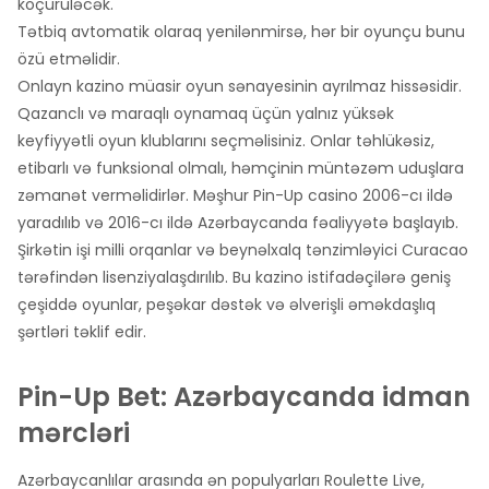
köçürüləcək.
Tətbiq avtomatik olaraq yenilənmirsə, hər bir oyunçu bunu
özü etməlidir.
Onlayn kazino müasir oyun sənayesinin ayrılmaz hissəsidir.
Qazanclı və maraqlı oynamaq üçün yalnız yüksək
keyfiyyətli oyun klublarını seçməlisiniz. Onlar təhlükəsiz,
etibarlı və funksional olmalı, həmçinin müntəzəm uduşlara
zəmanət verməlidirlər. Məşhur Pin-Up casino 2006-cı ildə
yaradılıb və 2016-cı ildə Azərbaycanda fəaliyyətə başlayıb.
Şirkətin işi milli orqanlar və beynəlxalq tənzimləyici Curacao
tərəfindən lisenziyalaşdırılıb. Bu kazino istifadəçilərə geniş
çeşiddə oyunlar, peşəkar dəstək və əlverişli əməkdaşlıq
şərtləri təklif edir.
Pin-Up Bet: Azərbaycanda idman
mərcləri
Azərbaycanlılar arasında ən populyarları Roulette Live,