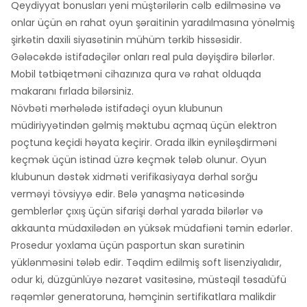
Qeydiyyat bonusları yeni müştərilərin cəlb edilməsinə və
onlar üçün ən rahat oyun şəraitinin yaradılmasına yönəlmiş
şirkətin daxili siyasətinin mühüm tərkib hissəsidir.
Gələcəkdə istifadəçilər onları real pula dəyişdirə bilərlər.
Mobil tətbiqetməni cihazınıza qura və rahat olduqda
makaranı fırlada bilərsiniz.
Növbəti mərhələdə istifadəçi oyun klubunun
müdiriyyətindən gəlmiş məktubu açmaq üçün elektron
poçtuna keçidi həyata keçirir. Orada ilkin eyniləşdirməni
keçmək üçün istinad üzrə keçmək tələb olunur. Oyun
klubunun dəstək xidməti verifikasiyaya dərhal sorğu
verməyi tövsiyyə edir. Belə yanaşma nəticəsində
gemblerlər çıxış üçün sifarişi dərhal yarada bilərlər və
akkaunta müdaxilədən ən yüksək müdafiəni təmin edərlər.
Prosedur yoxlama üçün pasportun skan surətinin
yüklənməsini tələb edir. Təqdim edilmiş soft lisenziyalıdır,
odur ki, düzgünlüyə nəzarət vasitəsinə, müstəqil təsadüfü
rəqəmlər generatoruna, həmçinin sertifikatlara malikdir