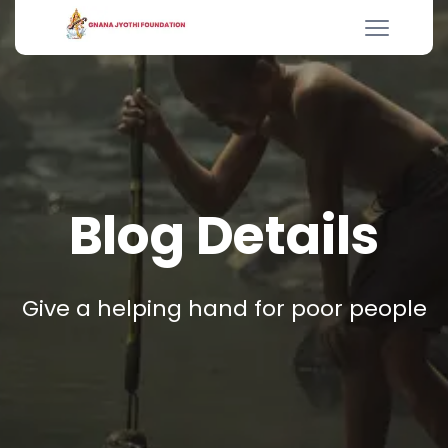
Blog Details
Give a helping hand for poor people