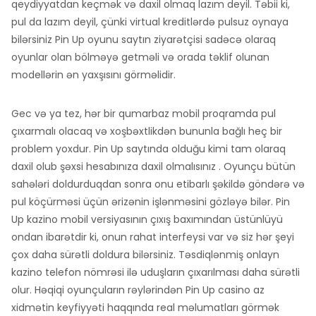
qeydiyyatdan keçmək və daxil olmaq lazım deyil. Təbii ki,
pul da lazım deyil, çünki virtual kreditlərdə pulsuz oynaya
bilərsiniz Pin Up oyunu saytın ziyarətçisi sadəcə olaraq
oyunlar olan bölməyə getməli və orada təklif olunan
modellərin ən yaxşısını görməlidir.
Gec və ya tez, hər bir qumarbaz mobil proqramda pul
çıxarmalı olacaq və xoşbəxtlikdən bununla bağlı heç bir
problem yoxdur. Pin Up saytında olduğu kimi tam olaraq
daxil olub şəxsi hesabınıza daxil olmalısınız . Oyunçu bütün
sahələri doldurduqdan sonra onu etibarlı şəkildə göndərə və
pul köçürməsi üçün ərizənin işlənməsini gözləyə bilər. Pin
Up kazino mobil versiyasının çıxış baxımından üstünlüyü
ondan ibarətdir ki, onun rahat interfeysi var və siz hər şeyi
çox daha sürətli doldura bilərsiniz. Təsdiqlənmiş onlayn
kazino telefon nömrəsi ilə uduşların çıxarılması daha sürətli
olur. Həqiqi oyunçuların rəylərindən Pin Up casino az
xidmətin keyfiyyəti haqqında real məlumatları görmək