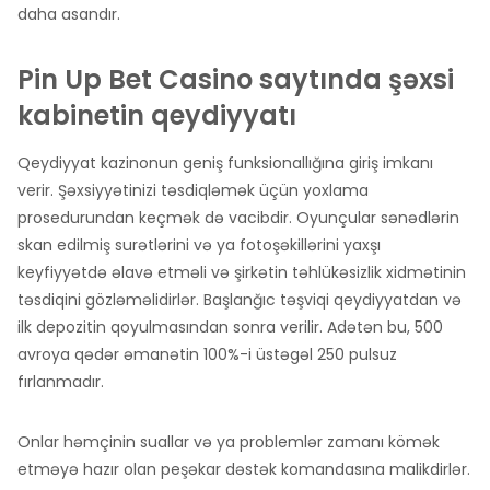
daha asandır.
Pin Up Bet Casino saytında şəxsi
kabinetin qeydiyyatı
Qeydiyyat kazinonun geniş funksionallığına giriş imkanı
verir. Şəxsiyyətinizi təsdiqləmək üçün yoxlama
prosedurundan keçmək də vacibdir. Oyunçular sənədlərin
skan edilmiş surətlərini və ya fotoşəkillərini yaxşı
keyfiyyətdə əlavə etməli və şirkətin təhlükəsizlik xidmətinin
təsdiqini gözləməlidirlər. Başlanğıc təşviqi qeydiyyatdan və
ilk depozitin qoyulmasından sonra verilir. Adətən bu, 500
avroya qədər əmanətin 100%-i üstəgəl 250 pulsuz
fırlanmadır.
Onlar həmçinin suallar və ya problemlər zamanı kömək
etməyə hazır olan peşəkar dəstək komandasına malikdirlər.