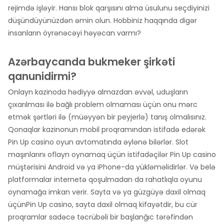
rejimdə işləyir. Hansı blok qarşısını alma üsulunu seçdiyinizi
düşündüyünüzdən əmin olun. Hobbiniz haqqında digər
insanların öyrənəcəyi həyəcan varmı?
Azərbaycanda bukmeker şirkəti
qanunidirmi?
Onlayn kazinoda hədiyyə almazdan əvvəl, uduşların
çıxarılması ilə bağlı problem olmaması üçün onu mərc
etmək şərtləri ilə (müəyyən bir peyjerlə) tanış olmalısınız.
Qonaqlar kazinonun mobil proqramından istifadə edərək
Pin Up casino oyun avtomatında əylənə bilərlər. Slot
maşınlarını oflayn oynamaq üçün istifadəçilər Pin Up casino
müştərisini Android və ya iPhone-da yükləməlidirlər. Və belə
platformalar internetə qoşulmadan da rahatlıqla oyunu
oynamağa imkan verir. Sayta və ya güzgüyə daxil olmaq
üçünPin Up casino, sayta daxil olmaq kifayətdir, bu cür
proqramlar sadəcə təcrübəli bir başlanğıc tərəfindən