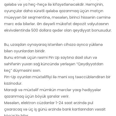
qələbə və ya heç-heçə ilə kifayətlənəcəkdir. Həmçinin,
oyunçular daha sürətli qələbə qazanmaq üçün matçın
müəyyən bir seqmentinə, məsələn, birinci hissənin cəminə
mərc edə bilərlər. Ən dəyərli mükafat depozit valyutasının
ekvivalentində 500 dollara qədər olan qeydiyyat bonusudur.
Bu, uzaqdan oynayaraq istənilən cihaza ayrıca yüklənə
bilən oyunlardan biridir.
Bunu etmək üçün rəsmi Pin Up saytına daxil olun və
səhifənin yuxarı sağ küncündə yerləşən “Qeydiyyatdan
keç” düyməsini sıxın.
Pin-Up oyunları müxtəlifliyi ilə məni xoş təəccübləndirən bir
kazinodur.
Maraqlı və müxtəlif mümkün mərclər yaxşı hədiyyələr
qazanmaq üçün böyük şanslar verir.
Məsələn, elektron cüzdanlar 1-24 saat ərzində pul
çıxaracaq və üç iş günü ərzində bank kartlarından vəsait
köçürülə bilər.