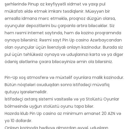
şərhlərində Pinup az keyfiyyətli xidmət və yaxşı pul
mükafatı əldə etmək imkanı təsdiqlənir. Müəyyən bir
əmsalla idmana mərc etməklə, proqnoz düzgün olarsa,
oyunçular depozitlərini bu çarpanla artıra biləcəklər. Siz
həm rəsmi internet saytında, həm də kazino proqramında
oynaya bilərsiniz. Rəsmi sayt Pin Up casino Azərbaycandan
olan oyunçular üçün lisenziyalı onlayn kazinodur. Burada siz
pul üçün təhlükəsiz oynaya və uduşlarınızı karta və ya digər
ödəniş alətlərinə çıxara biləcəyinizə əmin ola bilərsiniz.
Pin-Up xoş atmosferə və müxtəlif oyunlara malik kazinodur.
Bütün nöqtələri oxuduqdan sonra istifadəçi müvafiq
qutuyu işarələməlidir.
İstifadəçi axtarış sistemi vasitəsilə və ya Stolüstü Oyunlar
bölməsində uyğun stolüstü oyunu tapa bilər.
Hazırda klub Pin Up casino az minimum əmanət 20 AZN və
ya 10 dollardır.
Onlayn kazinoda hədiyyə almazdan əvvəl, uduşların