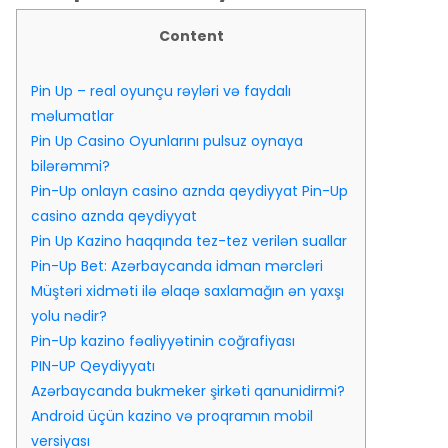
Content
Pin Up – real oyunçu rəyləri və faydalı
məlumatlar
Pin Up Casino Oyunlarını pulsuz oynaya
bilərəmmi?
Pin-Up onlayn casino aznda qeydiyyat Pin-Up
casino aznda qeydiyyat
Pin Up Kazino haqqında tez-tez verilən suallar
Pin-Up Bet: Azərbaycanda idman mərcləri
Müştəri xidməti ilə əlaqə saxlamağın ən yaxşı
yolu nədir?
Pin-Up kazino fəaliyyətinin coğrafiyası
PIN-UP Qeydiyyatı
Azərbaycanda bukmeker şirkəti qanunidirmi?
Android üçün kazino və proqramın mobil
versiyası