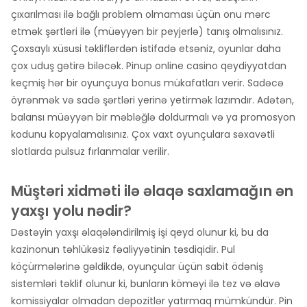
çıxarılması ilə bağlı problem olmaması üçün onu mərc
etmək şərtləri ilə (müəyyən bir peyjerlə) tanış olmalısınız.
Çoxsaylı xüsusi təkliflərdən istifadə etsəniz, oyunlar daha
çox uduş gətirə biləcək. Pinup online casino qeydiyyatdan
keçmiş hər bir oyunçuya bonus mükafatları verir. Sadəcə
öyrənmək və sadə şərtləri yerinə yetirmək lazımdır. Adətən,
balansı müəyyən bir məbləğlə doldurmalı və ya promosyon
kodunu kopyalamalısınız. Çox vaxt oyunçulara səxavətli
slotlarda pulsuz fırlanmalar verilir.
Müştəri xidməti ilə əlaqə saxlamağın ən
yaxşı yolu nədir?
Dəstəyin yaxşı əlaqələndirilmiş işi qeyd olunur ki, bu da
kazinonun təhlükəsiz fəaliyyətinin təsdiqidir. Pul
köçürmələrinə gəldikdə, oyunçular üçün sabit ödəniş
sistemləri təklif olunur ki, bunların köməyi ilə tez və əlavə
komissiyalar olmadan depozitlər yatırmaq mümkündür. Pin