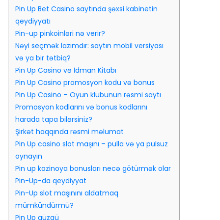
Pin Up Bet Casino saytında şəxsi kabinetin
qeydiyyatı
Pin-up pinkoinləri nə verir?
Nəyi seçmək lazımdır: saytın mobil versiyası
və ya bir tətbiq?
Pin Up Casino və İdman Kitabı
Pin Up Casino promosyon kodu və bonus
Pin Up Casino – Oyun klubunun rəsmi saytı
Promosyon kodlarını və bonus kodlarını
harada tapa bilərsiniz?
Şirkət haqqında rəsmi məlumat
Pin Up casino slot maşını – pulla və ya pulsuz
oynayın
Pin up kazinoya bonusları necə götürmək olar
Pin-Up-da qeydiyyat
Pin-Up slot maşınını aldatmaq
mümkündürmü?
Pin Up güzgü