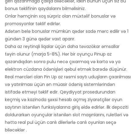
geri qazanmağa çalışa biləcəklər, lakin bunun üçün siz bu
bonus təklifinin qaydalarını bilməlisiniz.
Onlar həmçinin xoş sürpriz olan müxtəlif bonuslar və
promosyonlar təklif edirlər.
Adətən belə bonuslar mümkün qədər sadə mərc edilir və 1
gündən 3 günə qədər vaxt aparır.
Daha az reytinqli liqalar üçün daha təvazökar əmsallar
təyin olunur (marja 5-8%). Hər bir oyunçu Pinup az
qazandıqdan sonra pulu necə çıxarmaq və karta və ya
elektron cüzdana ödənişləri qəbul etmək barədə düşünür.
Real mərcləri olan Pin Up az rəsmi saytı uduşların çıxarılması
və yatırılması üçün ən müasir ödəniş sistemlərindən
istifadə etməyi təklif edir. Qeydiyyat prosedurundan
keçmiş və kazinoda şəxsi hesab açmış ziyarətçilər oyun
saytının istənilən funksiyalarına giriş əldə edirlər. İlk depoziti
doldurarkən oyunçular istənilən slot maşınlarını, ruletləri və
hətta real pul üçün canlı dilerlərlə canlı oyunları seçə
biləcəklər .