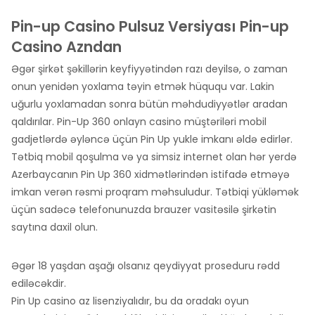
Pin-up Casino Pulsuz Versiyası Pin-up
Casino Azndan
Əgər şirkət şəkillərin keyfiyyətindən razı deyilsə, o zaman
onun yenidən yoxlama təyin etmək hüququ var. Lakin
uğurlu yoxlamadan sonra bütün məhdudiyyətlər aradan
qaldırılar. Pin-Up 360 onlayn casino müştəriləri mobil
gadjetlərdə əyləncə üçün Pin Up yukle imkanı əldə edirlər.
Tətbiq mobil qoşulma və ya simsiz internet olan hər yerdə
Azerbaycanın Pin Up 360 xidmətlərindən istifadə etməyə
imkan verən rəsmi proqram məhsuludur. Tətbiqi yükləmək
üçün sadəcə telefonunuzda brauzer vasitəsilə şirkətin
saytına daxil olun.
Əgər 18 yaşdan aşağı olsanız qeydiyyat proseduru rədd
ediləcəkdir.
Pin Up casino az lisenziyalıdır, bu da oradakı oyun