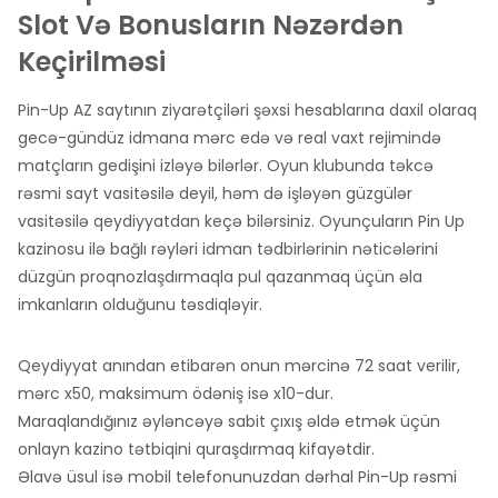
Slot Və Bonusların Nəzərdən
Keçirilməsi
Pin-Up AZ saytının ziyarətçiləri şəxsi hesablarına daxil olaraq
gecə-gündüz idmana mərc edə və real vaxt rejimində
matçların gedişini izləyə bilərlər. Oyun klubunda təkcə
rəsmi sayt vasitəsilə deyil, həm də işləyən güzgülər
vasitəsilə qeydiyyatdan keçə bilərsiniz. Oyunçuların Pin Up
kazinosu ilə bağlı rəyləri idman tədbirlərinin nəticələrini
düzgün proqnozlaşdırmaqla pul qazanmaq üçün əla
imkanların olduğunu təsdiqləyir.
Qeydiyyat anından etibarən onun mərcinə 72 saat verilir,
mərc x50, maksimum ödəniş isə x10-dur.
Maraqlandığınız əyləncəyə sabit çıxış əldə etmək üçün
onlayn kazino tətbiqini quraşdırmaq kifayətdir.
Əlavə üsul isə mobil telefonunuzdan dərhal Pin-Up rəsmi