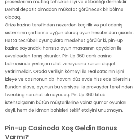
proseslərinin mütləq təhlükəsizliyi və etibarlılığı deməkdir.
Dərhal depozit olmadan mükafat görünəcək bir bölmə
olacaq.
Ərizə kazino tərəfindən nəzərdən keçirilir və pul ödəniş
sisteminin şərtlərinə uyğun olaraq oyun hesabından çıxarılır.
Hətta təcrübəli oyunçulara məsləhət görülür ki, pin-up
kazino saytındakı hansısa oyun masasının qaydaları ilə
əvvəlcədən tanış olsunlar. Pin Up 360 canlı casino
bölməsində yerləşən rulet versiyasına xüsusi diqqət
yetirilməlidir. Orada verilişin köməyi ilə real satıcının işini
izləyə və casinonun ab-havanı düz evdə hiss edə bilərsiniz.
Bundan əlavə, oyunun bu versiyası ilə provayder tərəfindən
tweaking narahat olmayacaq. Pin Up 360 kitab
istehsalçısının bütün müştərilərinə yalnız qumar oyunları
deyil, həm də idman bahisləri təklif etdiyini unutmayın.
Pin-up Casinoda Xoş Gəldin Bonus
Varmı?