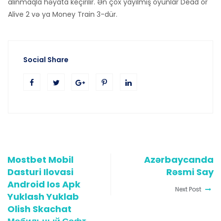
alınmaqla həyata keçirilir. Ən çox yayılmış oyunlar Dead or
Alive 2 və ya Money Train 3-dür.
Social Share
Mostbet Mobil
Azərbaycanda
Dasturi Ilovasi
Rəsmi Say
Android Ios Apk
Next Post
Yuklash Yuklab
Olish Skachat