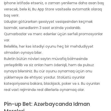
Iphone istifadə etsəniz, o zaman yeniləmə daha asan baş
verəcək, belə ki, Bu App Store vasitəsilə avtomatik olaraq
baş verir.
Uduşları götürərkən şəxsiyyət vəsiqəsindən keçmək
lazımdır, sənədlərim 3 saat ərzində yoxlanılıb.
Qumarbazlar və mərc edənlər üçün sərfəli promosyonlar
var.
Beləliklə, hər kəs istədiyi oyunu heç bir məhdudiyyət
olmadan oynaya bilər.
Ruletin bütün növləri saytın müvafiq bölməsində
yerləşdirilib və siz onları həm ödənişli, həm də pulsuz
oynaya bilərsiniz. Bu cür oyunu oynamaq üçün onu
yükləməyə də ehtiyac yoxdur. Stolüstü oyunlar
kateqoriyasına bakara, blackjack, poker və s. Bu oyunları
real vaxt rejimində real dilerlərlə oynamaq olar.
Pin-up Bet: Azərbaycanda Idman