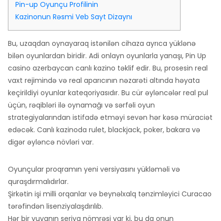
Pin-up Oyunçu Profilinin
Kazinonun Rəsmi Veb Sayt Dizaynı
Bu, uzaqdan oynayaraq istənilən cihaza ayrıca yüklənə
bilən oyunlardan biridir. Adi onlayn oyunlarla yanaşı, Pin Up
casino azerbaycan canlı kazino təklif edir. Bu, prosesin real
vaxt rejimində və real aparıcının nəzarəti altında həyata
keçirildiyi oyunlar kateqoriyasıdır. Bu cür əyləncələr real pul
üçün, rəqibləri ilə oynamağı və sərfəli oyun
strategiyalarından istifadə etməyi sevən hər kəsə müraciət
edəcək. Canlı kazinoda rulet, blackjack, poker, bakara və
digər əyləncə növləri var.
Oyunçular proqramın yeni versiyasını yükləməli və
quraşdırmalıdırlar.
Şirkətin işi milli orqanlar və beynəlxalq tənzimləyici Curacao
tərəfindən lisenziyalaşdırılıb.
Hər bir yuvanın seriya nömrəsi var ki, bu da onun