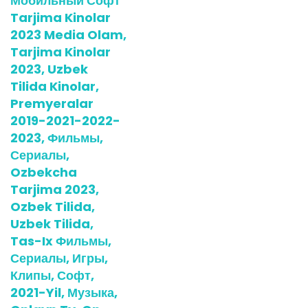
Мобильный Софт
Tarjima Kinolar
2023 Media Olam,
Tarjima Kinolar
2023, Uzbek
Tilida Kinolar,
Premyeralar
2019-2021-2022-
2023, Фильмы,
Сериалы,
Ozbekcha
Tarjima 2023,
Ozbek Tilida,
Uzbek Tilida,
Tas-Ix Фильмы,
Сериалы, Игры,
Клипы, Софт,
2021-Yil, Музыка,