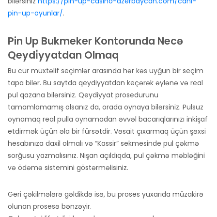
bilərsiniz
https://pin-up-casino-azerbaycan.com/canl-
pin-up-oyunlar/
.
Pin Up Bukmeker Kontorunda Necə
Qeydi̇yyatdan Olmaq
Bu cür müxtəlif seçimlər arasında hər kəs uyğun bir seçim
tapa bilər. Bu saytda qeydiyyatdan keçərək əylənə və real
pul qazana bilərsiniz. Qeydiyyat prosedurunu
tamamlamamış olsanız da, orada oynaya bilərsiniz. Pulsuz
oynamaq real pulla oynamadan əvvəl bacarıqlarınızı inkişaf
etdirmək üçün əla bir fürsətdir. Vəsait çıxarmaq üçün şəxsi
hesabınıza daxil olmalı və “Kassir” sekmesinde pul çəkmə
sorğusu yazmalısınız. Nişan açıldıqda, pul çəkmə məbləğini
və ödəmə sistemini göstərməlisiniz.
Geri çəkilmələrə gəldikdə isə, bu proses yuxarıda müzakirə
olunan prosesə bənzəyir.