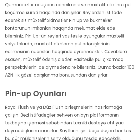
Qumarbazlar uduşların ödənilməsi və müxtəlif ölkələrə pul
köçürmə sürəti haqqında danışırlar. Rəylərdən istifadə
edərək siz müxtəlif xidmətlər Pin Up və bukmeker
kontorunun imkanları haqqında məlumat əldə edə
bilərsiniz. Pin Up-ün rəyləri vasitəsilə oyunçular müxtəlif
valyutalarda, müxtəlif ölkələrdə pul ödənişlərinin
edilməsinin nüansları haqqında öyrənəcəklər. Cavablara
əsasən, müxtəlif ödəniş alətləri vasitəsilə pul çıxarmaq
perspektivlərini də qiymətləndirə bilərsiniz. Qumarbazlar 100
AZN-lik gözəl qarşılanma bonusundan danışırlar.
Pin-up Oyunları
Royal Flush və ya Düz Flush birləşmələrini hazırlamağa
çalışın. Bəzi istifadəçilər səhvən onlayn platformanın
təkbaşına işləməsi səbəbindən texniki dəstəyə ehtiyac
duymadıqlarına inanırlar. Saytların işini başa düşən hər kəs
bu cür mülahizələrin səhv olduğunu təsdiq edəcəkdir.