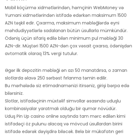
Mobil köçürmə xidmətlərindən, həmçinin WebMoney və
Yumani xidmətlərindən istifadə edərkən maksimum 1500
AZN təşkil edir. Çıxarma, maksimum məbləğlərdə eyni
məhdudiyyətlərlə sadalanan bütün üsullarla mümkündür.
Ödəniş üçün sifariş edilə bilən minimum pul məbləği 30
AZN-dir. Müştəri 1500 AZN-dən çox vəsait çıxarsa, ödənişdən
avtomatik olaraq 13% vergi tutulur.
Əgər ilk depozitin məbləği ən azı 50 manatdırsa, o zaman
slotlarda əlavə 250 sərbəst fırlanma təmin edilir.
Bu mərhələdə siz etimadnamənizi itirsəniz, girişi bərpa edə
bilərsiniz.
Slotlar, istifadəçinin müxtəlif simvollar əsasında uduşlu
kombinasiyalar yaratmalı olduğu bir qumar növüdür.
Uduş Pin Up casino online saytında tam mərc edilən kimi
istifadəçi öz pulunu alacaq və mövcud üsullardan birini
istifadə edərək dəyişdirə biləcək. Belə bir mükafatın geri